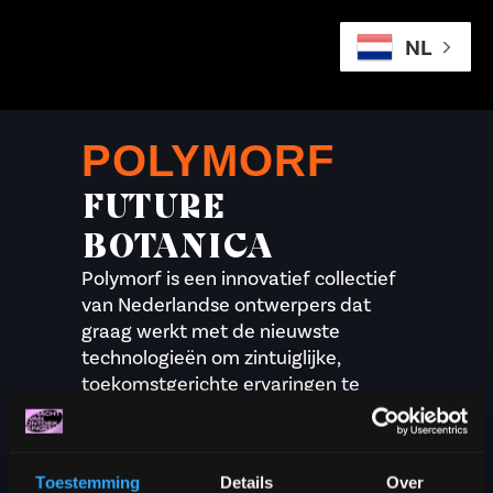
NL
POLYMORF
FUTURE
BOTANICA
Polymorf is een innovatief collectief
van Nederlandse ontwerpers dat
graag werkt met de nieuwste
technologieën om zintuiglijke,
toekomstgerichte ervaringen te
creëren. Bekend van projecten met
Virtual Reality en multisensoriële
installaties, daagt Polymorf het
Toestemming
Details
Over
publiek uit om op een nieuwe manier