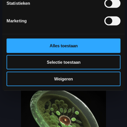
verantwoordelijkheid?
Statistieken
Future Botanica
nodigt uit tot
Marketing
reflectie op onze relatie met natuur –
nu en in een mogelijk digitale
toekomst.
Alles toestaan
Bezoekerscentrum Oude
Sterrewacht
Selectie toestaan
Doorlopend
Weigeren