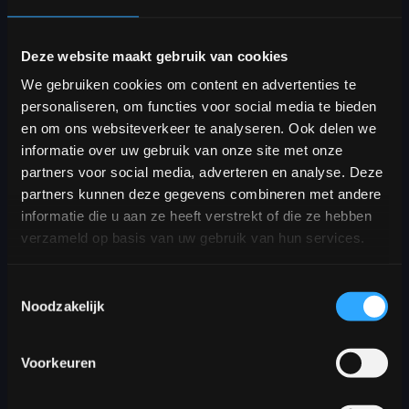
naar de wereld te kijken.
Deze website maakt gebruik van cookies
Met
Future Botanica
presenteren zij
een gloednieuw interactief
We gebruiken cookies om content en advertenties te
kunstwerk dat onze kijk op natuur en
personaliseren, om functies voor social media te bieden
technologie op zijn kop zet. Via een
en om ons websiteverkeer te analyseren. Ook delen we
app op je eigen telefoon ga je samen
informatie over uw gebruik van onze site met onze
met andere bezoekers én een
partners voor social media, adverteren en analyse. Deze
kunstmatige intelligentie aan de slag
partners kunnen deze gegevens combineren met andere
als digitale tuinier. Je ontwerpt
informatie die u aan ze heeft verstrekt of die ze hebben
nieuwe planten, wezens en zelfs
verzameld op basis van uw gebruik van hun services.
complete ecosystemen, gebaseerd
op uiteenlopende scenario’s voor de
Toestemmingsselectie
toekomst.
Noodzakelijk
Maar pas op: natuurlijke evolutie is
Voorkeuren
een fragiel proces. Alles is met elkaar
verbonden. Hoe ga jij om met deze